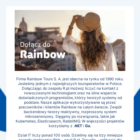
Firma Rainbow Tours S. A. jest obecna na rynku od 1990 roku.
Jesteśmy jednym z największych touroperatorów w Polsce.
Dołączając do zespołu R.pl możesz liczyć na kontakt z
nowoczesnymi technologiami oraz na silne wsparcie
doświadczonych programistów, którzy tworzyli systemy od
podstaw. Nasze aplikacje wykorzystywane są przez
pracowników i klientów Rainbow na całym świecie. Zespół
backendowy tworzy reaktywny, rozproszony system
mikroserwisowy. Sięgamy po rozwiązania, takie jak
Kubernetes, Elasticsearch, RabbitMQ. W większości projektów
korzystamy z
.NET
i
Go.
Dział IT liczy ponad 100 osób. Dzielimy się na trzy mniejsze
zespoły (potocznie Web – czyli R.pl, Travella – aplikacja dla