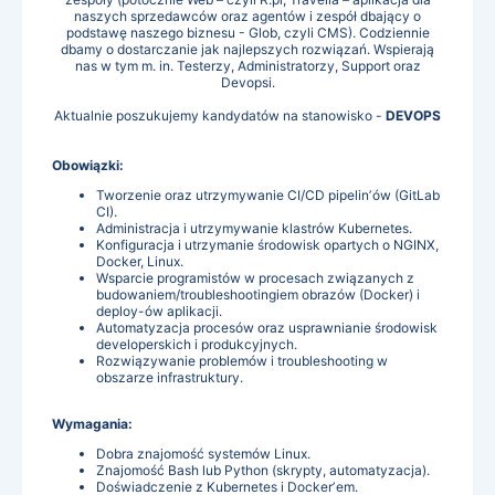
naszych sprzedawców oraz agentów i zespół dbający o
podstawę naszego biznesu - Glob, czyli CMS). Codziennie
dbamy o dostarczanie jak najlepszych rozwiązań. Wspierają
nas w tym m. in. Testerzy, Administratorzy, Support oraz
Devopsi.
Aktualnie poszukujemy kandydatów na stanowisko -
DEVOPS
Obowiązki:
Tworzenie oraz utrzymywanie CI/CD pipelinʼów (GitLab
CI).
Administracja i utrzymywanie klastrów Kubernetes.
Konfiguracja i utrzymanie środowisk opartych o NGINX,
Docker, Linux.
Wsparcie programistów w procesach związanych z
budowaniem/troubleshootingiem obrazów (Docker) i
deploy-ów aplikacji.
Automatyzacja procesów oraz usprawnianie środowisk
developerskich i produkcyjnych.
Rozwiązywanie problemów i troubleshooting w
obszarze infrastruktury.
Wymagania:
Dobra znajomość systemów Linux.
Znajomość Bash lub Python (skrypty, automatyzacja).
Doświadczenie z Kubernetes i Dockerʼem.