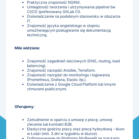
Praktyczna znajomość NGINX.
Umiejętność tworzenia i utrzymywania pipelineʼów
CI/CD (preferowany GitLab CI).
Doświadczenie na podobnym stanowisku w obszarze
IT.
Znajomość języka angielskiego w stopniu
umożliwiającym posługiwanie się dokumentacją
techniczną.
Mile widziane:
Znajomość zagadnień sieciowych (DNS, routing, load
balancing).
Znajomość narzędzi Ansible, Terraform.
Znajomość narzędzi do monitoringu i logowania
(Prometheus, Grafana, Elastic itp.).
Doświadczenie z Google Cloud Platform lub innymi
chmurami publicznymi.
Oferujemy
:
Zatrudnienie w oparciu o umowę o pracę, umowę
zlecenie lub kontrakt B2B.
Elastyczne godziny pracy oraz pracę hybrydową – biuro
w Łodzi (min. 3 dni w tygodniu w biurze).
Dofinansowanie do Platformy MyBenefit (w tym karty