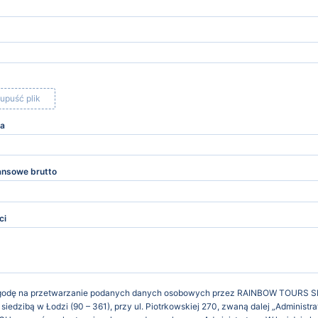
upuść plik
ca
ansowe brutto
ci
odę na przetwarzanie podanych danych osobowych przez RAINBOW TOURS 
iedzibą w Łodzi (90 – 361), przy ul. Piotrkowskiej 270, zwaną dalej „Administra