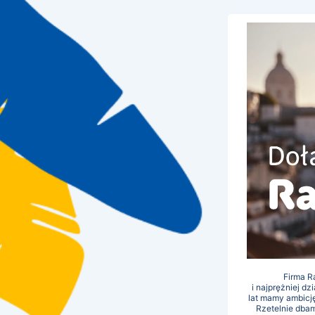
Firma R
i najprężniej d
lat mamy ambicj
Rzetelnie dbam