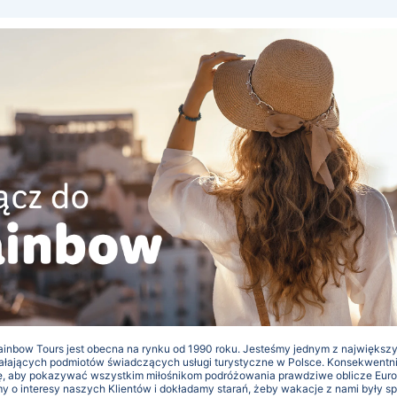
ainbow Tours jest obecna na rynku od 1990 roku. Jesteśmy jednym z największ
ziałających podmiotów świadczących usługi turystyczne w Polsce. Konsekwentni
ę, aby pokazywać wszystkim miłośnikom podróżowania prawdziwe oblicze Europ
y o interesy naszych Klientów i dokładamy starań, żeby wakacje z nami były s