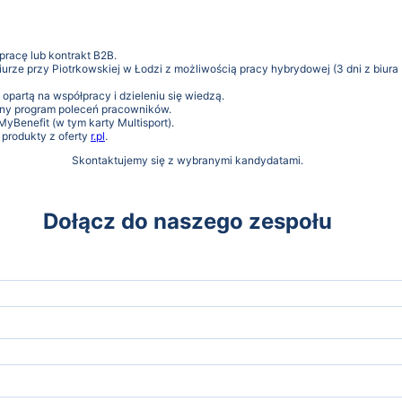
racę lub kontrakt B2B.
iurze przy Piotrkowskiej w Łodzi z możliwością pracy hybrydowej (3 dni z biura 
opartą na współpracy i dzieleniu się wiedzą.
ny program poleceń pracowników.
MyBenefit (w tym karty Multisport).
 produkty z oferty
r.pl
.
Skontaktujemy się z wybranymi kandydatami.
Dołącz do naszego zespołu