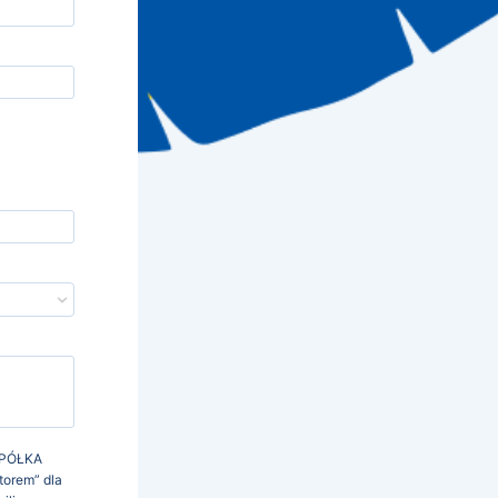
SPÓŁKA
torem” dla