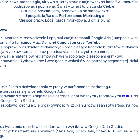
lubisz nowe technologie, aktywnie korzystasz z najnowszych kanałów komunikac
podróżować i poznawać Świat – to jest to praca dla Ciebie!
Aktualnie poszukujemy pracownika na stanowisko:
Specjalista/ka ds. Performance Marketingu
Miejsce pracy: Łódź (praca hybrydowa, 3 dni z biura)
ków:
e, tworzenie, prowadzenie i optymalizacja kampanii Google Ads (kampanie w si
nia, Performance Max, Demand Generation oraz YouTube).
ja poprawności działań reklamowych oraz bieżąca kontrola budżetów reklamo
acja wyników kampanii oraz przedstawianie dalszych rekomendacji.
ywanie materiałów reklamowych we współpracy z zespołem grafików.
achowania użytkowników i wyciąganie wniosków na potrzeby segmentacji dzia
ych.
 min.2 letnie doświadczenie w pracy w performance marketingu.
 poruszasz się w panelu Google Ads.
chwalić się dobrą znajomością narzędzi analitycznych / raportowych
m.in
. Goo
 Google Data Studio.
zespołowo, cechuje Cię proaktywność w szukaniu rozwiązań i otwartość na now
ść tworzenia raportów i monitorowania wyników w Google Data Studio.
 innych narzędzi reklamowych (Meta Ads, TikTok Ads, Criteo, RTB House, Micr
g).