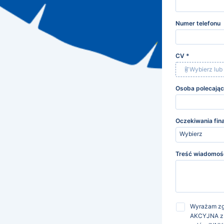
Numer telefonu
CV
*
Wybierz lub 
Osoba polecają
Oczekiwania fin
Wybierz
Treść wiadomoś
Wyrażam zg
AKCYJNA z s