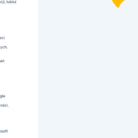
ji, lubisz
eci
wych.
łań
gle
ości.
osoft