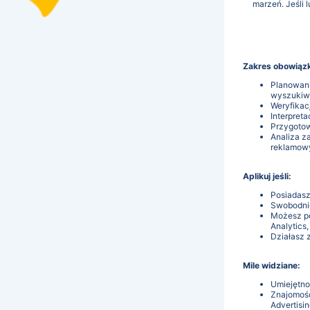
marzeń. Jeśli 
Zakres obowiąz
Planowani
wyszukiwa
Weryfikac
Interpret
Przygotow
Analiza z
reklamow
Aplikuj jeśli:
Posiadasz
Swobodnie
Możesz po
Analytics,
Działasz 
Mile widziane:
Umiejętno
Znajomość
Advertisin