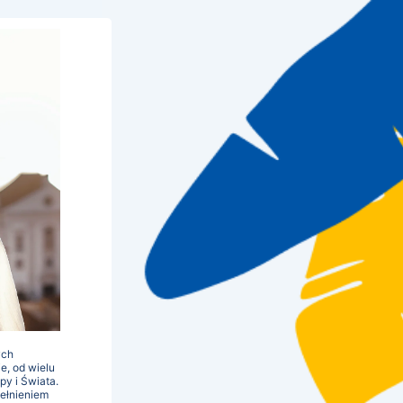
ych
e, od wielu
y i Świata.
pełnieniem