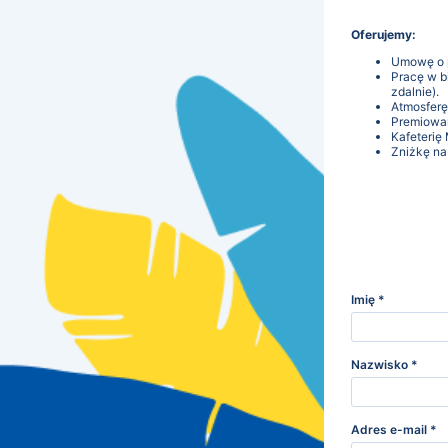
Oferujemy:
Umowę o p
Pracę w b
zdalnie).
Atmosferę 
Premiowa
Kafeterię 
Zniżkę na
Imię
*
Nazwisko
*
Adres e-mail
*