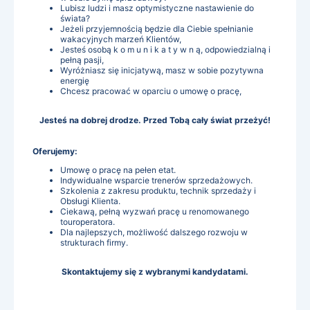
Lubisz ludzi i masz optymistyczne nastawienie do
świata?
Jeżeli przyjemnością będzie dla Ciebie spełnianie
wakacyjnych marzeń Klientów,
Jesteś osobą k o m u n i k a t y w n ą, odpowiedzialną i
pełną pasji,
Wyróżniasz się inicjatywą, masz w sobie pozytywna
energię
Chcesz pracować w oparciu o umowę o pracę,
Jesteś na dobrej drodze. Przed Tobą cały świat przeżyć!
Oferujemy:
Umowę o pracę na pełen etat.
Indywidualne wsparcie trenerów sprzedażowych.
Szkolenia z zakresu produktu, technik sprzedaży i
Obsługi Klienta.
Ciekawą, pełną wyzwań pracę u renomowanego
touroperatora.
Dla najlepszych, możliwość dalszego rozwoju w
strukturach firmy.
Skontaktujemy się z wybranymi kandydatami.