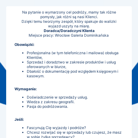
Na pytanie o wymarzony cel podróży, mamy tak różne
pomysły, jak różni są nasi Klienci.
Dzięki temu tworzymy zespół, który spakuje do walizki
wyjazd uszyty na miarę.
Doradca/Doradczyni Klienta
Miejsce pracy: Wrocław Galeria Dominikańska
Obowiązki:
Profesjonalna (w tym telefoniczna i mailowa) obsługa
Klientów,
Sprzedaż i doradztwo w zakresie produktów i usług
oferowanych w biurze,
Dbałość o dokumentację pod względem księgowym i
kasowym.
Wymagania:
Doświadczenie w sprzedaży usług.
Wiedza z zakresu geografii.
Pasja do podróżowania.
Jeśli:
Fascynują Cię wyjazdy i podróże?
Chcesz rozwijać się w sprzedaży lub czujesz, że masz
w sobie żyłkę sprzedawcy?