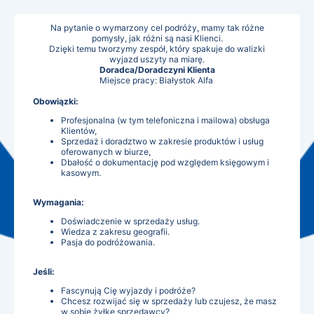
Na pytanie o wymarzony cel podróży, mamy tak różne
pomysły, jak różni są nasi Klienci.
Dzięki temu tworzymy zespół, który spakuje do walizki
wyjazd uszyty na miarę.
Doradca/Doradczyni Klienta
Miejsce pracy: Białystok Alfa
Obowiązki:
Profesjonalna (w tym telefoniczna i mailowa) obsługa
Klientów,
Sprzedaż i doradztwo w zakresie produktów i usług
oferowanych w biurze,
Dbałość o dokumentację pod względem księgowym i
kasowym.
Wymagania:
Doświadczenie w sprzedaży usług.
Wiedza z zakresu geografii.
Pasja do podróżowania.
Jeśli:
Fascynują Cię wyjazdy i podróże?
Chcesz rozwijać się w sprzedaży lub czujesz, że masz
w sobie żyłkę sprzedawcy?