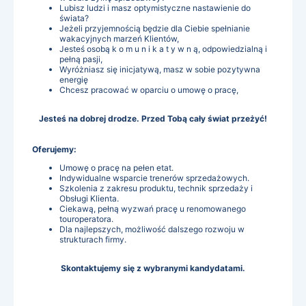
Lubisz ludzi i masz optymistyczne nastawienie do
świata?
Jeżeli przyjemnością będzie dla Ciebie spełnianie
wakacyjnych marzeń Klientów,
Jesteś osobą k o m u n i k a t y w n ą, odpowiedzialną i
pełną pasji,
Wyróżniasz się inicjatywą, masz w sobie pozytywna
energię
Chcesz pracować w oparciu o umowę o pracę,
Jesteś na dobrej drodze. Przed Tobą cały świat przeżyć!
Oferujemy:
Umowę o pracę na pełen etat.
Indywidualne wsparcie trenerów sprzedażowych.
Szkolenia z zakresu produktu, technik sprzedaży i
Obsługi Klienta.
Ciekawą, pełną wyzwań pracę u renomowanego
touroperatora.
Dla najlepszych, możliwość dalszego rozwoju w
strukturach firmy.
Skontaktujemy się z wybranymi kandydatami.